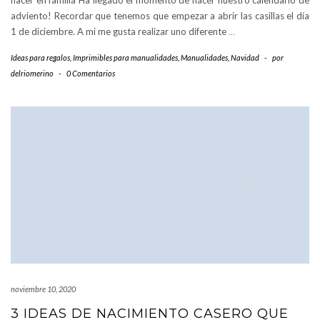
hacer en familia Ha llegado el momento de hacer nuestro calendario de
adviento! Recordar que tenemos que empezar a abrir las casillas el día
1 de diciembre. A mi me gusta realizar uno diferente
…
Ideas para regalos
,
Imprimibles para manualidades
,
Manualidades
,
Navidad
-
por
delriomerino
-
0 Comentarios
noviembre 10, 2020
3 IDEAS DE NACIMIENTO CASERO QUE