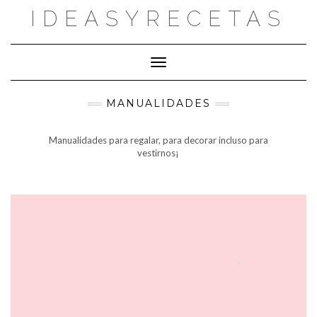
Saltar
IDEASYRECETAS
al
contenido
Cambiar modo de navegación
MANUALIDADES
Manualidades para regalar, para decorar incluso para
vestirnos¡